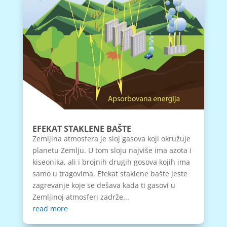
EFEKAT STAKLENE BAŠTE
Zemljina atmosfera je sloj gasova koji okružuje
planetu Zemlju. U tom sloju najviše ima azota i
kiseonika, ali i brojnih drugih gosova kojih ima
samo u tragovima. Efekat staklene bašte jeste
zagrevanje koje se dešava kada ti gasovi u
Zemljinoj atmosferi zadrže...
read more