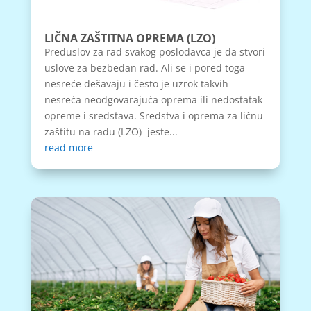
LIČNA ZAŠTITNA OPREMA (LZO)
Preduslov za rad svakog poslodavca je da stvori
uslove za bezbedan rad. Ali se i pored toga
nesreće dešavaju i često je uzrok takvih
nesreća neodgovarajuća oprema ili nedostatak
opreme i sredstava. Sredstva i oprema za ličnu
zaštitu na radu (LZO) jeste...
read more