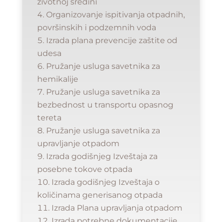
životnoj sredini
Organizovanje ispitivanja otpadnih,
površinskih i podzemnih voda
Izrada plana prevencije zaštite od
udesa
Pružanje usluga savetnika za
hemikalije
Pružanje usluga savetnika za
bezbednost u transportu opasnog
tereta
Pružanje usluga savetnika za
upravljanje otpadom
Izrada godišnjeg Izveštaja za
posebne tokove otpada
Izrada godišnjeg Izveštaja o
količinama generisanog otpada
Izrada Plana upravljanja otpadom
Izrada potrebne dokumentacije