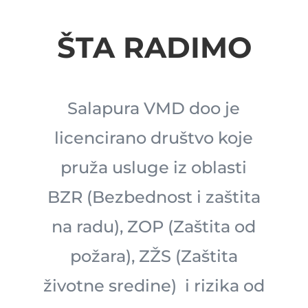
ŠTA RADIMO
Salapura VMD doo je
licencirano društvo koje
pruža usluge iz oblasti
BZR (Bezbednost i zaštita
na radu), ZOP (Zaštita od
požara), ZŽS (Zaštita
životne sredine) i rizika od